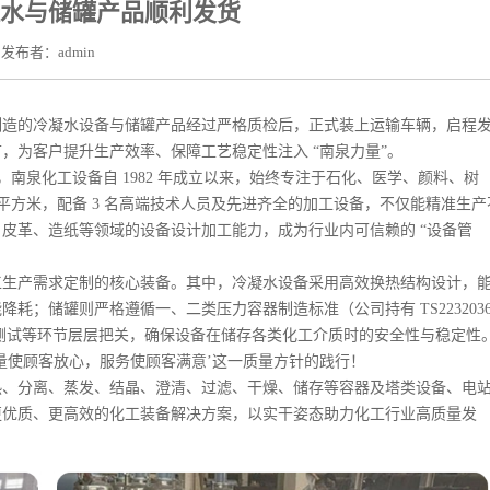
水与储罐产品顺利发货​
发布者：admin
制造的冷凝水设备与储罐产品经过严格质检后，正式装上运输车辆，启程
，为客户提升生产效率、保障工艺稳定性注入 “南泉力量”。
，南泉化工设备自 1982 年成立以来，始终专注于石化、医学、颜料、树
 平方米，配备 3 名高端技术人员及先进齐全的加工设备，不仅能精准生产
皮革、造纸等领域的设备设计加工能力，成为行业内可信赖的 “设备管
工生产需求定制的核心装备。其中，冷凝水设备采用高效换热结构设计，
降耗；储罐则严格遵循一、二类压力容器制造标准（公司持有 TS2232036
压测试等环节层层把关，确保设备在储存各类化工介质时的安全性与稳定性
量使顾客放心，服务使顾客满意’这一质量方针的践行！
热、分离、蒸发、结晶、澄清、过滤、干燥、储存等容器及塔类设备、电
更优质、更高效的化工装备解决方案，以实干姿态助力化工行业高质量发