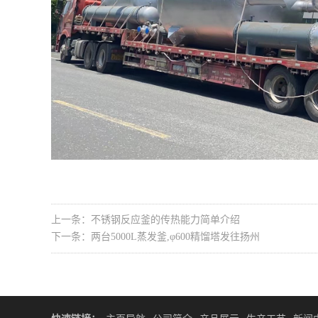
上一条：不锈钢反应釜的传热能力简单介绍
下一条：两台5000L蒸发釜,φ600精馏塔发往扬州